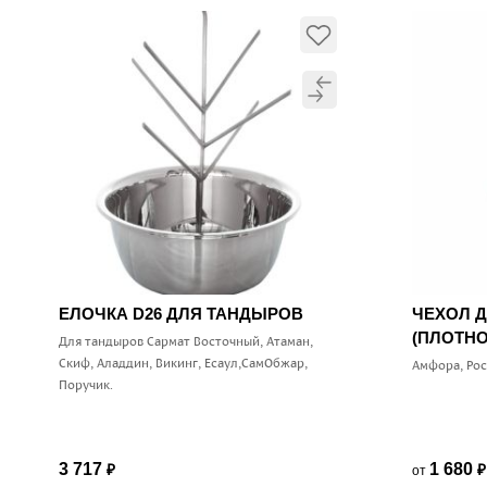
ЕЛОЧКА D26 ДЛЯ ТАНДЫРОВ
ЧЕХОЛ 
(ПЛОТНО
Для тандыров Сармат Восточный, Атаман,
Скиф, Аладдин, Викинг, Есаул,СамОбжар,
Амфора, Ро
Поручик.
3 717
1 680
от
₽
₽