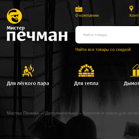
О компании
Конт
Найти все товары со скидкой
Для лёгкого пара
Для тепла
Дымо
Мистер Печман
→
Дополнительно
→
Кирпичи и смеси для пече