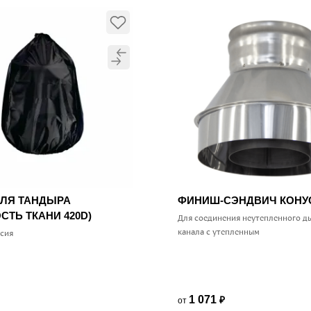
ДЛЯ ТАНДЫРА
ФИНИШ-СЭНДВИЧ КОН
СТЬ ТКАНИ 420D)
Для соединения неутепленного д
канала с утепленным
ссия
1 071
от
₽