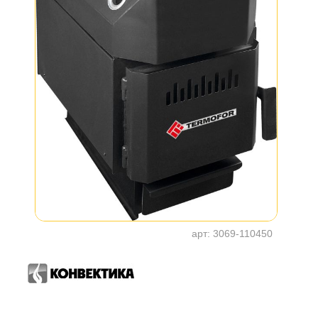
арт:
3069-110450