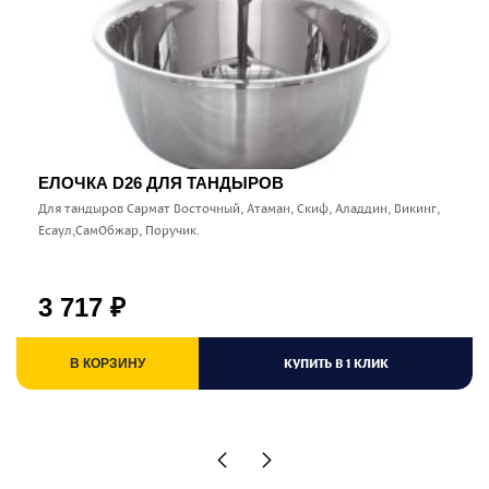
ЕЛОЧКА D26 ДЛЯ ТАНДЫРОВ
Для тандыров Сармат Восточный, Атаман, Скиф, Аладдин, Викинг,
Есаул,СамОбжар, Поручик.
3 717
₽
КУПИТЬ В 1 КЛИК
В КОРЗИНУ