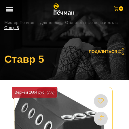
0
Мистер Печман
→
Для тепла
→
Отопительные печи и котлы
→
Ставр 5
ПОДЕЛИТЬСЯ
Ставр 5
Вернём 1684 руб. (7%)