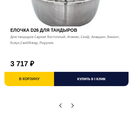
ЕЛОЧКА D26 ДЛЯ ТАНДЫРОВ
Для тандыров Сармат Восточный, Атаман, Скиф, Аладдин, Викинг,
Есаул,СамОбжар, Поручик.
3 717
₽
КУПИТЬ В 1 КЛИК
В КОРЗИНУ