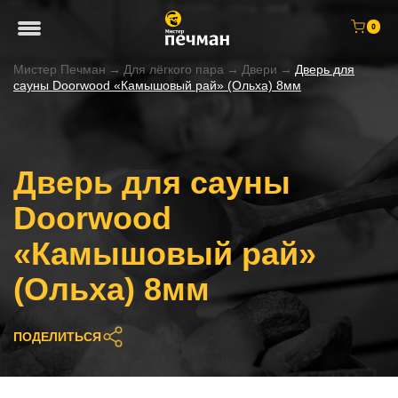
0
Мистер Печман
→
Для лёгкого пара
→
Двери
→
Дверь для
сауны Doorwood «Камышовый рай» (Ольха) 8мм
Дверь для сауны
Doorwood
«Камышовый рай»
(Ольха) 8мм
ПОДЕЛИТЬСЯ