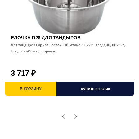
ЕЛОЧКА D26 ДЛЯ ТАНДЫРОВ
Для тандыров Сармат Восточный, Атаман, Скиф, Аладдин, Викинг,
Есаул,СамОбжар, Поручик.
3 717
₽
КУПИТЬ В 1 КЛИК
В КОРЗИНУ