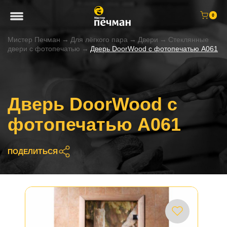
0
Мистер Печман
→
Для лёгкого пара
→
Двери
→
Стеклянные
двери с фотопечатью
→
Дверь DoorWood с фотопечатью A061
Дверь DoorWood с
фотопечатью A061
ПОДЕЛИТЬСЯ