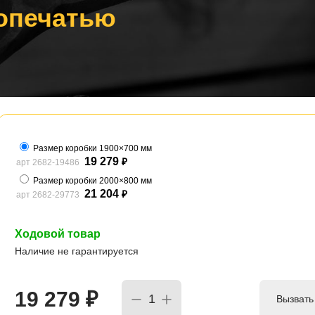
опечатью
Размер коробки 1900×700 мм
19 279
арт 2682-19486
₽
Размер коробки 2000×800 мм
21 204
арт 2682-29773
₽
Ходовой товар
Наличие не гарантируется
19 279
₽
Вызвать