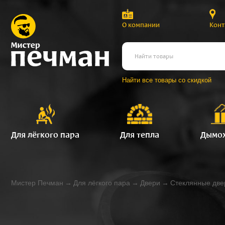
О компании
Конт
Найти все товары со скидкой
Для лёгкого пара
Для тепла
Дымо
Мистер Печман
→
Для лёгкого пара
→
Двери
→
Стеклянные две