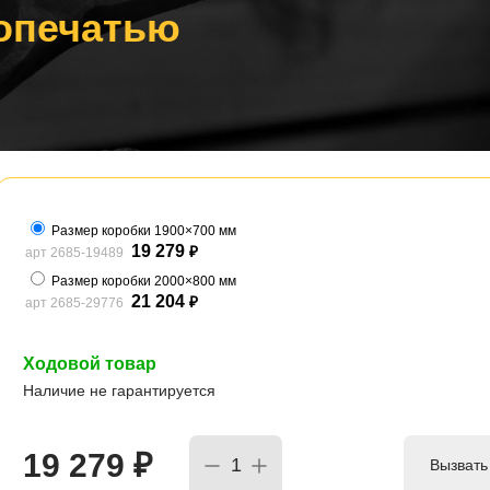
опечатью
Размер коробки 1900×700 мм
19 279
арт 2685-19489
₽
Размер коробки 2000×800 мм
21 204
арт 2685-29776
₽
Ходовой товар
Наличие не гарантируется
19 279
₽
Вызвать