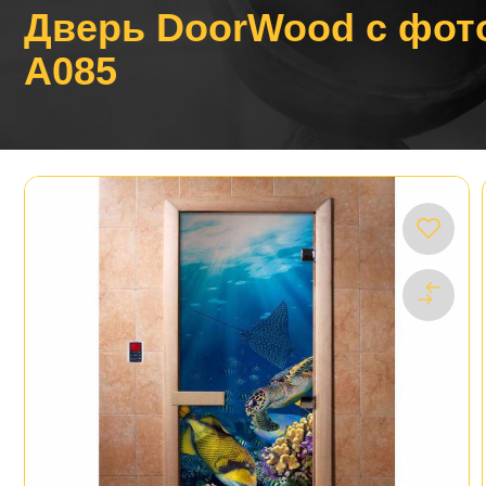
Дверь DoorWood с фот
A085