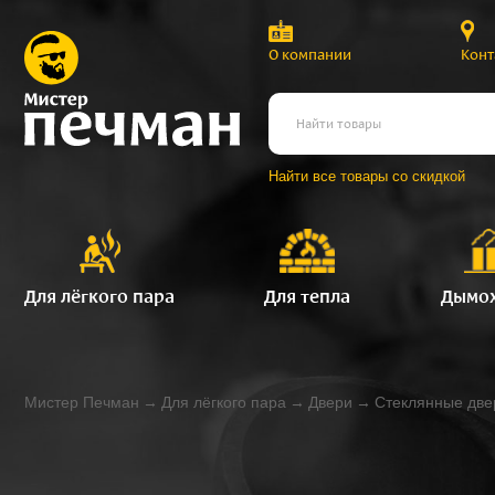
О компании
Конт
Найти все товары со скидкой
Для лёгкого пара
Для тепла
Дымо
Мистер Печман
→
Для лёгкого пара
→
Двери
→
Стеклянные две