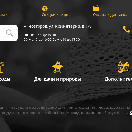
акты
Скидки и акции
Оплата и доставка
Н. Новгород, ул. Коминтерна, д. 179
Пн-Пт – с 9 до 19:00
Сб – с 10 до 16:00 Вс – с 10 до 15:00
ходы
Для дачи и природы
Дополните
зан — посуда и оборудование для приготовления плова, шурпы, ла
продуктов, томление в собственном соку, насыщенный вкус без
→
К