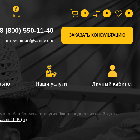
0
0
0
Блог
8 (800) 550-11-40
ЗАКАЗАТЬ КОНСУЛЬТАЦИЮ
mrpechman@yandex.ru
льно
Наши услуги
Личный кабинет
гмана, бешбармака и других блюд среднеазиатской кухни.
азан 18-К (Б)