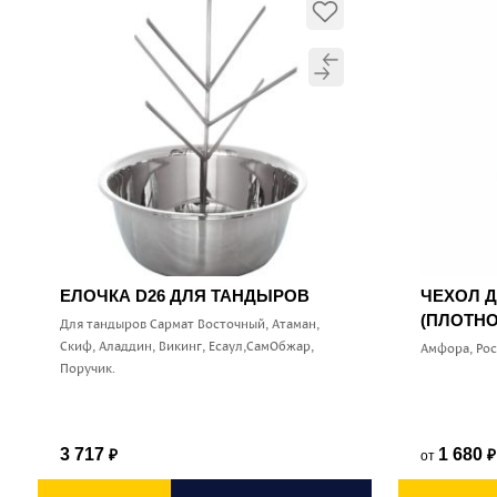
ЕЛОЧКА D26 ДЛЯ ТАНДЫРОВ
ЧЕХОЛ 
(ПЛОТНО
Для тандыров Сармат Восточный, Атаман,
Скиф, Аладдин, Викинг, Есаул,СамОбжар,
Амфора, Ро
Поручик.
3 717
1 680
от
₽
₽