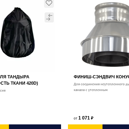
ДЛЯ ТАНДЫРА
ФИНИШ-СЭНДВИЧ КОН
СТЬ ТКАНИ 420D)
Для соединения неутепленного д
канала с утепленным
ссия
1 071
от
₽