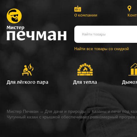
О компании
Конт
Найти все товары со скидкой
Для лёгкого пара
Для тепла
Дымо
Мистер Печман
→
Для дачи и природы
→
Казаны и печи под ка
Чугунный казан с крышкой обеспечивает равномерный прогрев 