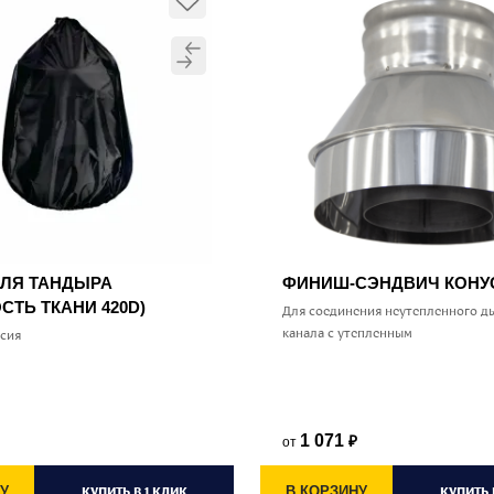
ДЛЯ ТАНДЫРА
ФИНИШ-СЭНДВИЧ КОН
СТЬ ТКАНИ 420D)
Для соединения неутепленного д
канала с утепленным
ссия
1 071
от
₽
У
КУПИТЬ В 1 КЛИК
В КОРЗИНУ
КУПИТЬ 