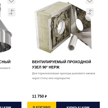
УСНЫЙ
ВЕНТИЛИРУЕМЫЙ ПРОХОДНОЙ
УЗЕЛ 90° НЕРЖ
ымового
Для термоизоляции прохода дымового канала
через стену или перекрытие
11 750
₽
В 1 КЛИК
В КОРЗИНУ
КУПИТЬ В 1 КЛИК