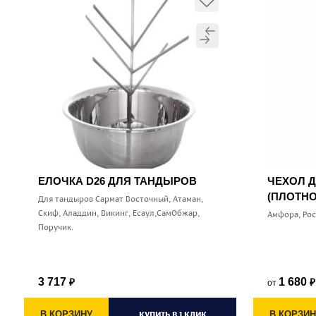
ЕЛОЧКА D26 ДЛЯ ТАНДЫРОВ
ЧЕХОЛ 
(ПЛОТНО
Для тандыров Сармат Восточный, Атаман,
Скиф, Аладдин, Викинг, Есаул,СамОбжар,
Амфора, Ро
Поручик.
3 717
1 680
от
₽
₽
В КОРЗИНУ
КУПИТЬ В 1 КЛИК
В КОРЗИН