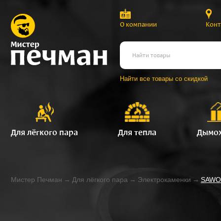
О компании
Конт
Найти все товары со скидкой
Для лёгкого пара
Для тепла
Дымо
Мистер Печман
→
Для лёгкого пара
→
Электрокаменки
→
SAWO 