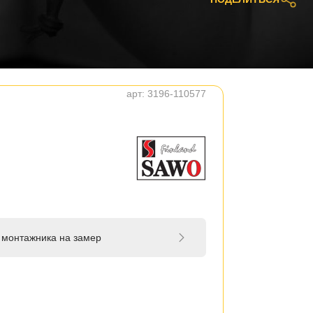
арт:
3196-110577
 монтажника на замер