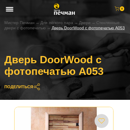
0
Мистер Печман
→
Для лёгкого пара
→
Двери
→
Стеклянные
двери с фотопечатью
→
Дверь DoorWood с фотопечатью A053
Дверь DoorWood с
фотопечатью A053
ПОДЕЛИТЬСЯ