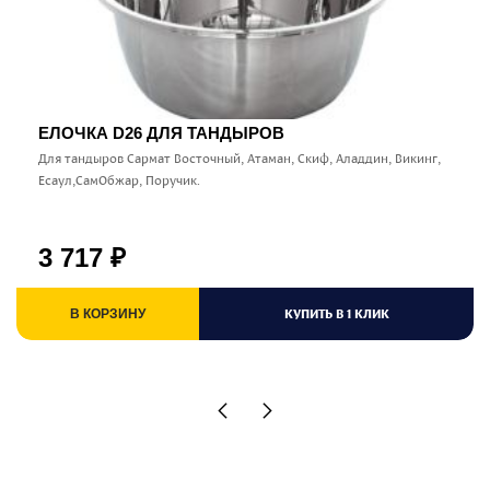
ЕЛОЧКА D26 ДЛЯ ТАНДЫРОВ
Для тандыров Сармат Восточный, Атаман, Скиф, Аладдин, Викинг,
Есаул,СамОбжар, Поручик.
3 717
₽
КУПИТЬ В 1 КЛИК
В КОРЗИНУ