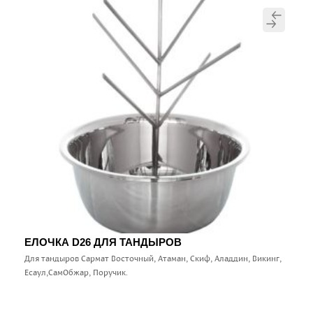
ЕЛОЧКА D26 ДЛЯ ТАНДЫРОВ
Для тандыров Сармат Восточный, Атаман, Скиф, Аладдин, Викинг,
Есаул,СамОбжар, Поручик.