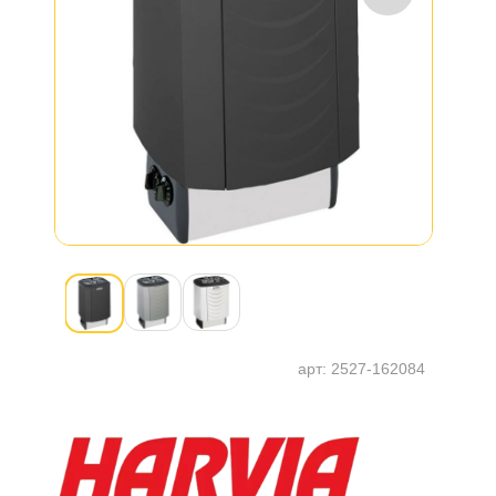
арт:
2527-162084