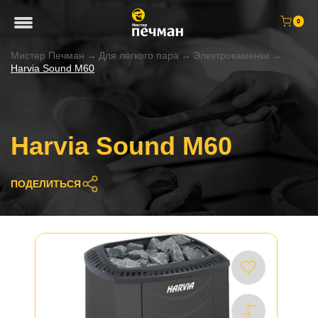
0
Мистер Печман
→
Для лёгкого пара
→
Электрокаменки
→
Harvia Sound M60
Harvia Sound M60
ПОДЕЛИТЬСЯ